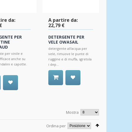
ire da:
A partire da:
€
22,79 €
GENTE PER
DETERGENTE PER
TINE
VELE OWASAIL
AUD
detergente all'acqua per
te per vinile e
vele, rimuove le punte di
efficace anche su
ruggine e di muffa, sgretola
ndalini e capotte.
i dep...
Mostra
Ordina per