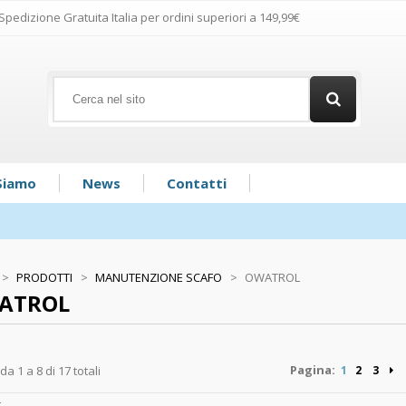
Spedizione Gratuita Italia per ordini superiori a 149,99€
Siamo
News
Contatti
>
PRODOTTI
>
MANUTENZIONE SCAFO
>
OWATROL
ATROL
Pagina:
 da 1 a 8 di 17 totali
1
2
3