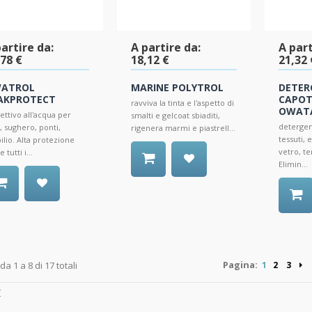
artire da:
A partire da:
A part
,78 €
18,12 €
21,32 
ATROL
MARINE POLYTROL
DETER
AKPROTECT
CAPOT
ravviva la tinta e l'aspetto di
OWAT
ettivo all'acqua per
smalti e gelcoat sbiaditi,
detergen
, sughero, ponti,
rigenera marmi e piastrell...
tessuti, 
lio. Alta protezione
vetro, te
 tutti i...
Elimin...
Pagina:
 da 1 a 8 di 17 totali
1
2
3