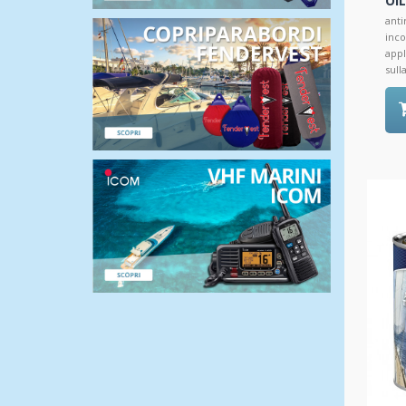
OIL
anti
inco
appl
sull