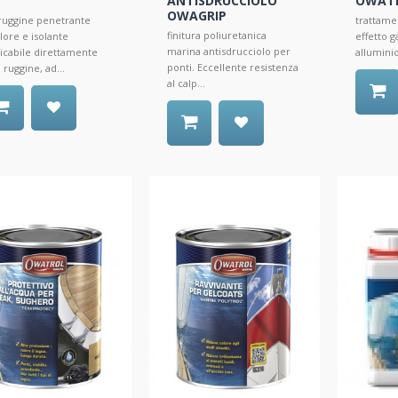
ANTISDRUCCIOLO
OWATR
OWAGRIP
ruggine penetrante
trattame
finitura poliuretanica
lore e isolante
effetto 
marina antisdrucciolo per
icabile direttamente
allumini
ponti. Eccellente resistenza
a ruggine, ad...
al calp...