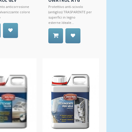
OL GLV
OWATROL ATG
nto anticorrosione
Protettivo anti-scivolo
galvanizzante colore
(antigliss) TRASPARENTE per
o
superfici in legno
esterne.Ideale...