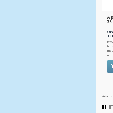
A p
35
OW
TE
prot
teak
mobi
nutre
Articoli