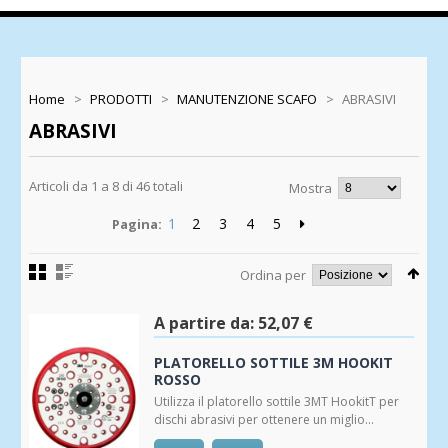
Home
>
PRODOTTI
>
MANUTENZIONE SCAFO
>
ABRASIVI
ABRASIVI
Articoli da 1 a 8 di 46 totali
Mostra
1
2
3
4
5
Pagina:
Ordina per
A partire da:
52,07 €
PLATORELLO SOTTILE 3M HOOKIT
ROSSO
Utilizza il platorello sottile 3MT HookitT per
dischi abrasivi per ottenere un miglio...