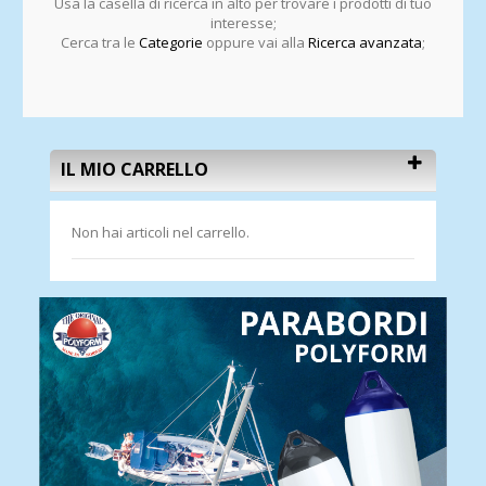
Usa la casella di ricerca in alto per trovare i prodotti di tuo
interesse;
Cerca tra le
Categorie
oppure vai alla
Ricerca avanzata
;
IL MIO CARRELLO
Non hai articoli nel carrello.