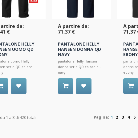
artire da:
A partire da:
A part
,41 €
71,37 €
71,37 
NTALONE HELLY
PANTALONE HELLY
PANTA
NSEN UOMO QD
HANSEN DONNA QD
HANSE
ONY
NAVY
EBONY
talone uomo Helly
pantalone Helly Hansen
pantalon
en serie QD colore
donna serie QD colore blu
donna se
ny
navy
ebony
Pagina:
 da 1 a 8 di 420 totali
1
2
3
4
5