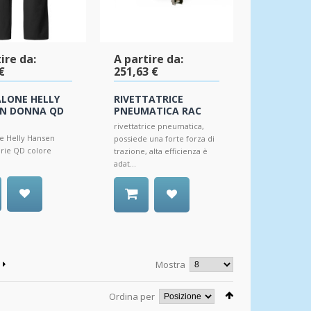
ire da:
A partire da:
€
251,63 €
LONE HELLY
RIVETTATRICE
N DONNA QD
PNEUMATICA RAC
rivettatrice pneumatica,
e Helly Hansen
possiede una forte forza di
rie QD colore
trazione, alta efficienza è
adat...
Mostra
Ordina per