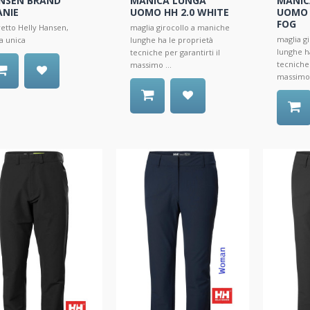
NSEN BRAND
MANICA LUNGA
MANIC
ANIE
UOMO HH 2.0 WHITE
UOMO 
FOG
etto Helly Hansen,
maglia girocollo a maniche
maglia g
ia unica
lunghe ha le proprietà
lunghe h
tecniche per garantirti il
tecniche 
massimo ...
massimo 