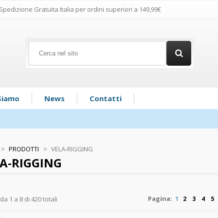
Spedizione Gratuita Italia per ordini superiori a 149,99€
Siamo
News
Contatti
>
PRODOTTI
>
VELA-RIGGING
A-RIGGING
Pagina:
 da 1 a 8 di 420 totali
1
2
3
4
5