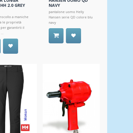
A LUNGA
HANSEN UOMO QD
HH 2.0 GREY
NAVY
pantalone uomo Helly
irocollo a maniche
Hansen serie QD colore blu
a le proprietà
navy
per garantirti il
...