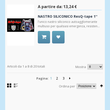
Wishlist
A partire da:
13,24 €
NASTRO SILICONICO ResQ-tape 1''
l'unico nastro siliconico autoagglomerante
multiuso per qualsiasi emergenza, resisten...
Aggiungi
alla
Wishlist
Articoli da 1 a 8 di 20 totali
Mostra
1
2
3
Pagina:
Ordina per