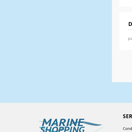
D
pa
SER
Cond