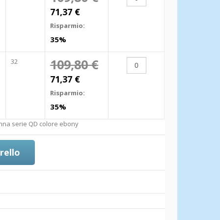
71,37 €
Risparmio:
35%
109,80 €
32
71,37 €
Risparmio:
35%
nna serie QD colore ebony
rello