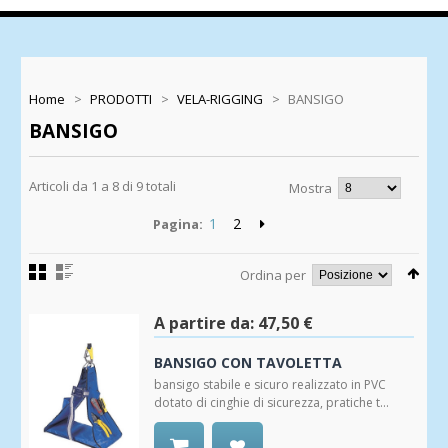
Home
>
PRODOTTI
>
VELA-RIGGING
>
BANSIGO
BANSIGO
Articoli da 1 a 8 di 9 totali
Mostra
1
2
Pagina:
Ordina per
A partire da:
47,50 €
BANSIGO CON TAVOLETTA
bansigo stabile e sicuro realizzato in PVC
dotato di cinghie di sicurezza, pratiche t...