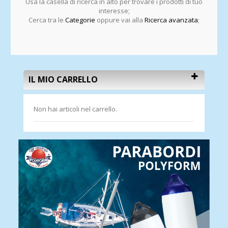
Usa la casella di ricerca in alto per trovare i prodotti di tuo
interesse;
Cerca tra le
Categorie
oppure vai alla
Ricerca avanzata
;
IL MIO CARRELLO
Non hai articoli nel carrello.