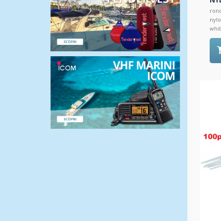
rond
nylo
whit