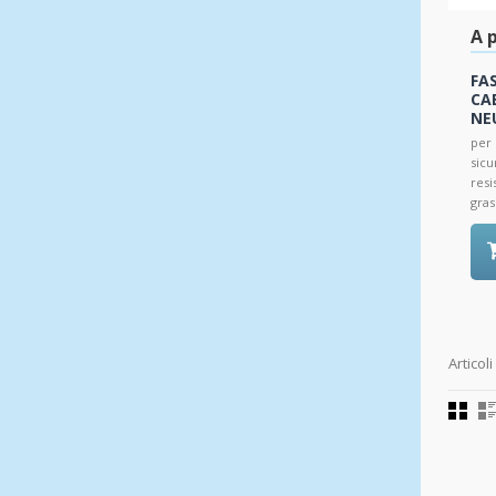
A p
FA
CA
NE
per 
sicu
resi
grass
Articoli