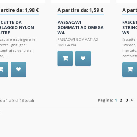
artire da:
1,98 €
A partire da:
1,59 €
A part
SCETTE DA
PASSACAVI
FASCE
BLAGGIO NYLON
GOMMATI AD OMEGA
STRIN
UTRE
W4
W5
cablare e stringere in
PASSACAVI GOMMATI AD
fascette 
rezza. Ignifughe,
OMEGA W4
Sweden, 
stenti ai solventi e al
mercato,
o, ...
completa
Pagina:
 da 1 a 8 di 18 totali
1
2
3