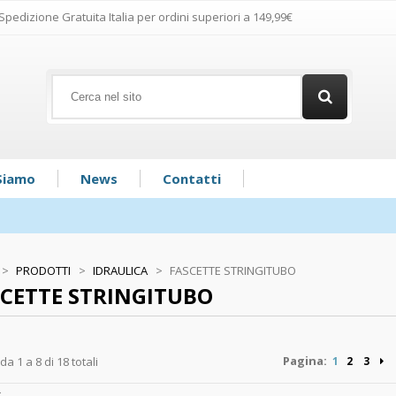
Spedizione Gratuita Italia per ordini superiori a 149,99€
Siamo
News
Contatti
>
PRODOTTI
>
IDRAULICA
>
FASCETTE STRINGITUBO
CETTE STRINGITUBO
Pagina:
 da 1 a 8 di 18 totali
1
2
3