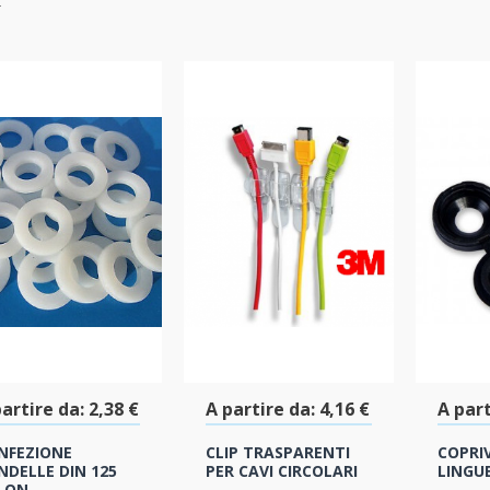
artire da:
2,38 €
A partire da:
4,16 €
A part
NFEZIONE
CLIP TRASPARENTI
COPRI
NDELLE DIN 125
PER CAVI CIRCOLARI
LINGU
LON