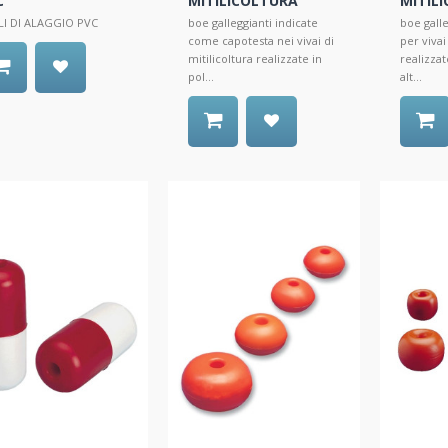
C
MITILICOLTURA
MITIL
LI DI ALAGGIO PVC
boe galleggianti indicate
boe galle
come capotesta nei vivai di
per vivai
mitilicoltura realizzate in
realizzat
pol...
alt...