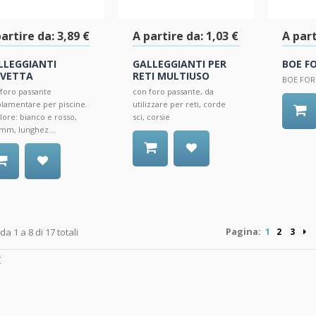
artire da:
3,89 €
A partire da:
1,03 €
A part
LLEGGIANTI
GALLEGGIANTI PER
BOE F
IVETTA
RETI MULTIUSO
BOE FOR
foro passante
con foro passante, da
lamentare per piscine.
utilizzare per reti, corde
lore: bianco e rosso,
sci, corsie
mm, lunghez...
Pagina:
 da 1 a 8 di 17 totali
1
2
3