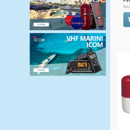
PV
RUL