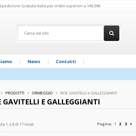
Spedizione Gratuita Italia per ordini superiori a 149,99€
Siamo
News
Contatti
>
PRODOTTI
>
ORMEGGIO
>
BOE GAVITELLI e GALLEGGIANTI
 GAVITELLI E GALLEGGIANTI
Pagina:
 da 1 a 8 di 17 totali
1
2
3