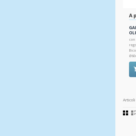
A p
GA
OL
con 
rego
Bico
Ø60
Articoli