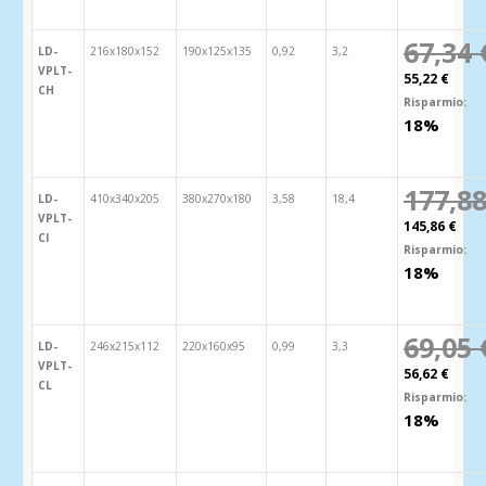
67,34 
LD-
216x180x152
190x125x135
0,92
3,2
VPLT-
55,22 €
CH
Risparmio:
18%
177,88
LD-
410x340x205
380x270x180
3,58
18,4
VPLT-
145,86 €
CI
Risparmio:
18%
69,05 
LD-
246x215x112
220x160x95
0,99
3,3
VPLT-
56,62 €
CL
Risparmio:
18%