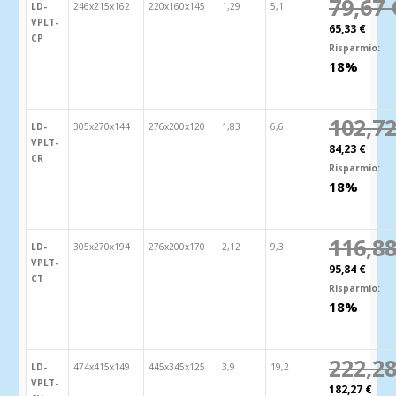
79,67 
LD-
246x215x162
220x160x145
1,29
5,1
VPLT-
65,33 €
CP
Risparmio:
18%
102,72
LD-
305x270x144
276x200x120
1,83
6,6
VPLT-
84,23 €
CR
Risparmio:
18%
116,88
LD-
305x270x194
276x200x170
2,12
9,3
VPLT-
95,84 €
CT
Risparmio:
18%
222,28
LD-
474x415x149
445x345x125
3,9
19,2
VPLT-
182,27 €