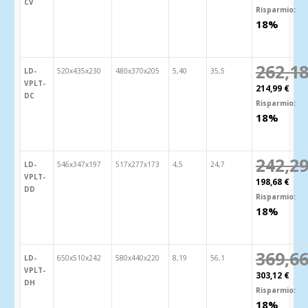
CV
Risparmio:
18%
262,18
LD-
520x435x230
480x370x205
5,40
35,5
VPLT-
214,99 €
DC
Risparmio:
18%
242,29
LD-
546x347x197
517x277x173
4,5
24,7
VPLT-
198,68 €
DD
Risparmio:
18%
369,66
LD-
650x510x242
580x440x220
8,19
56,1
VPLT-
303,12 €
DH
Risparmio:
18%