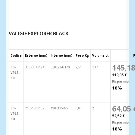
VALIGIE EXPLORER BLACK
Codice
Esterno (mm)
Interno (mm)
Peso Kg
Volume Lt
145,18
LD-
360x304x194
330x234x170
2,51
13,1
VPLT-
119,05 €
CB
Risparmio:
18%
64,05 
LD-
216x180x102
190x125x85
0,8
2
VPLT-
52,52 €
CD
Risparmio:
18%