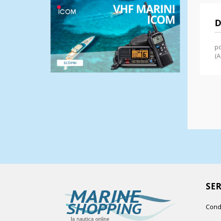
D
po
(A
SER
Cond