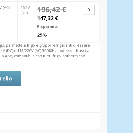
196,42 €
V (AC)
26,5V
(DC)
147,32 €
Risparmio:
25%
o, permette a frigo e gruppi refrigeranti di essere
4V (DC) e 115/220V (AC) 50/60Hz, potenza di uscita
 a 4,5A, compatibile con tutti i frigo Isotherm con
rello