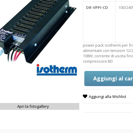
DR-VPPI-CD
100/240
power pack isotherm per frig
alimentato con tensioni 12/2
108W, corrente di uscita fino
compressore BD
Aggiungi al car
Aggiungi alla Wishlist
Apri la fotogallery