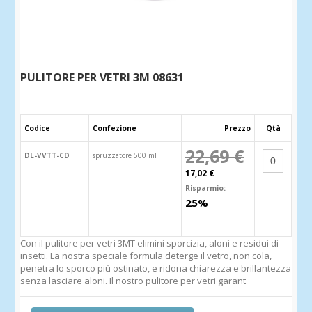
PULITORE PER VETRI 3M 08631
Codice
Confezione
Prezzo
Qtà
22,69 €
DL-VVTT-CD
spruzzatore 500 ml
17,02 €
Risparmio:
25%
Con il pulitore per vetri 3MT elimini sporcizia, aloni e residui di
insetti. La nostra speciale formula deterge il vetro, non cola,
penetra lo sporco più ostinato, e ridona chiarezza e brillantezza
senza lasciare aloni. Il nostro pulitore per vetri garant