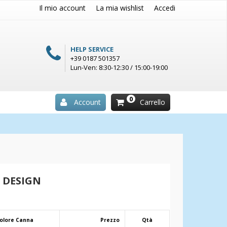
Il mio account
La mia wishlist
Accedi
HELP SERVICE
+39 0187 501357
Lun-Ven: 8:30-12:30 / 15:00-19:00
0
Account
Carrello
 DESIGN
olore Canna
Prezzo
Qtà