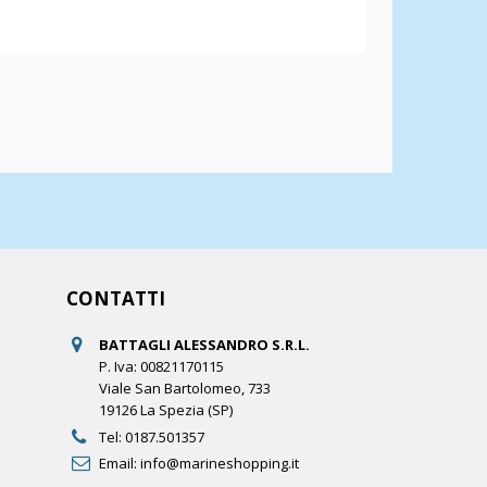
CONTATTI
BATTAGLI ALESSANDRO S.R.L.
P. Iva: 00821170115
Viale San Bartolomeo, 733
19126 La Spezia (SP)
Tel:
0187.501357
Email:
info@marineshopping.it