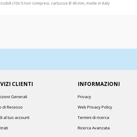
essibili (10x1) non compresi, cartuccia Ø 40 mm, made in Italy
VIZI CLIENTI
INFORMAZIONI
izioni Generali
Privacy
to di Recesso
Web Privacy Policy
i al tuo account
Termini di ricerca
trati
Ricerca Avanzata