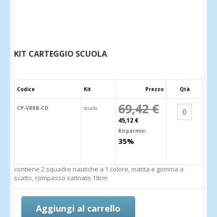
KIT CARTEGGIO SCUOLA
Codice
Kit
Prezzo
Qtà
69,42 €
CP-VRRB-CD
scuola
45,12 €
Risparmio:
35%
contiene 2 squadre nautiche a 1 colore, matita e gomma a
scatto, compasso satinato 18cm
Aggiungi al carrello