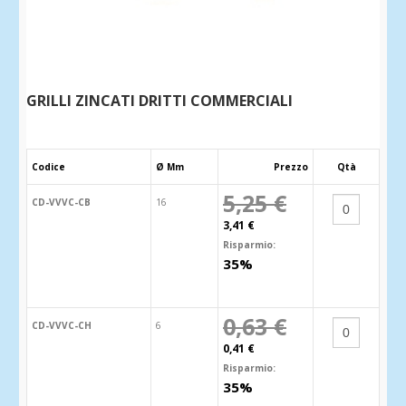
GRILLI ZINCATI DRITTI COMMERCIALI
Codice
Ø Mm
Prezzo
Qtà
5,25 €
CD-VVVC-CB
16
3,41 €
Risparmio:
35%
0,63 €
CD-VVVC-CH
6
0,41 €
Risparmio:
35%