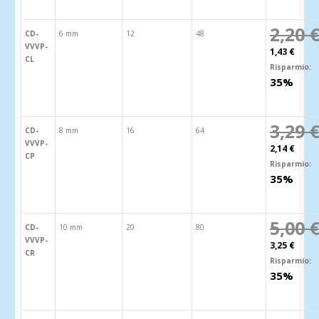
2,20 
CD-
6 mm
12
48
VVVP-
1,43 €
CL
Risparmio:
35%
3,29 
CD-
8 mm
16
64
VVVP-
2,14 €
CP
Risparmio:
35%
5,00 
CD-
10 mm
20
80
VVVP-
3,25 €
CR
Risparmio:
35%