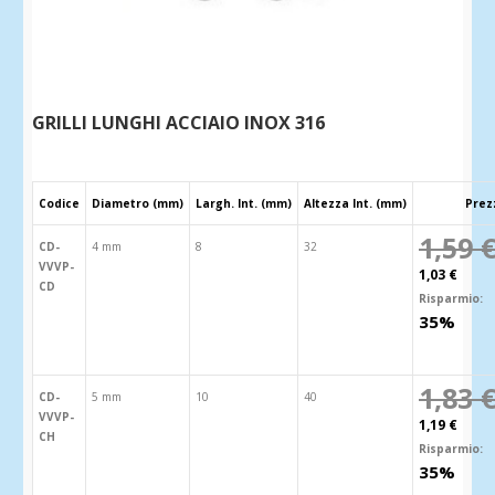
GRILLI LUNGHI ACCIAIO INOX 316
Codice
Diametro (mm)
Largh. Int. (mm)
Altezza Int. (mm)
Prez
1,59 
CD-
4 mm
8
32
VVVP-
1,03 €
CD
Risparmio:
35%
1,83 
CD-
5 mm
10
40
VVVP-
1,19 €
CH
Risparmio:
35%