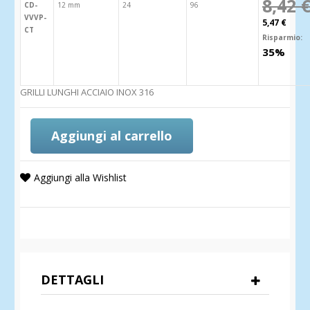
8,42 
CD-
12 mm
24
96
VVVP-
5,47 €
CT
Risparmio:
35%
GRILLI LUNGHI ACCIAIO INOX 316
Aggiungi al carrello
Aggiungi alla Wishlist
DETTAGLI