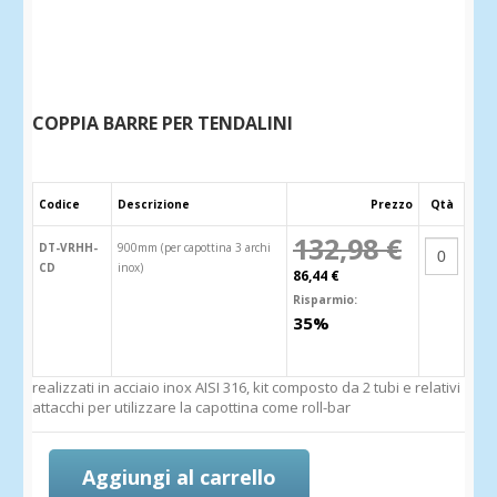
COPPIA BARRE PER TENDALINI
Codice
Descrizione
Prezzo
Qtà
132,98 €
DT-VRHH-
900mm (per capottina 3 archi
CD
inox)
86,44 €
Risparmio:
35%
realizzati in acciaio inox AISI 316, kit composto da 2 tubi e relativi
attacchi per utilizzare la capottina come roll-bar
Aggiungi al carrello