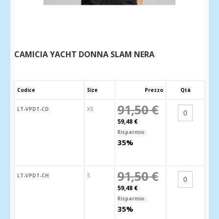
CAMICIA YACHT DONNA SLAM NERA
Codice
Size
Prezzo
Qtà
91,50 €
LT-VPDT-CD
XS
59,48 €
Risparmio:
35%
91,50 €
LT-VPDT-CH
S
59,48 €
Risparmio:
35%