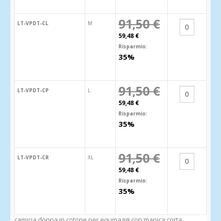
91,50 €
LT-VPDT-CL
M
59,48 €
Risparmio:
35%
91,50 €
LT-VPDT-CP
L
59,48 €
Risparmio:
35%
91,50 €
LT-VPDT-CR
XL
59,48 €
Risparmio:
35%
camicia donna in cotone per equipaggi con manica corta