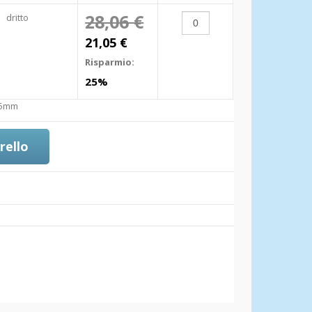
28,06 €
dritto
21,05 €
Risparmio:
25%
25mm
rello