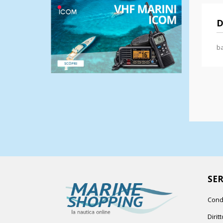
D
b
SER
Cond
Dirit